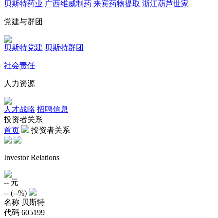
贝斯特药业
广西维威制药
来宾药物提取
浙江葫芦世家
党建与群团
贝斯特党建
贝斯特群团
社会责任
人力资源
人才战略
招聘信息
投资者关系
首页
投资者关系
Investor Relations
--
元
--
(
--%
)
名称
贝斯特
代码
605199