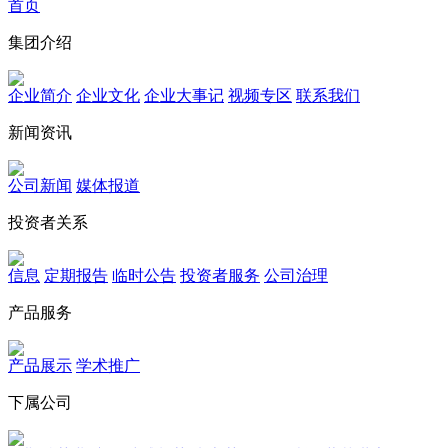
首页
集团介绍
企业简介
企业文化
企业⼤事记
视频专区
联系我们
新闻资讯
公司新闻
媒体报道
投资者关系
信息
定期报告
临时公告
投资者服务
公司治理
产品服务
产品展示
学术推广
下属公司