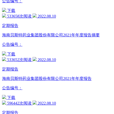
公告编号：
下载
533658次阅读
2022.08.10
定期报告
海南贝斯特药业集团股份有限公司2021年年度报告摘要
公告编号：
下载
533652次阅读
2022.08.10
定期报告
海南贝斯特药业集团股份有限公司2021年年度报告
公告编号：
下载
596442次阅读
2022.08.10
定期报告