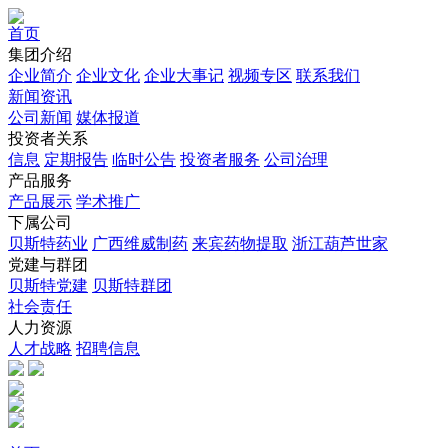
首页
集团介绍
企业简介
企业文化
企业⼤事记
视频专区
联系我们
新闻资讯
公司新闻
媒体报道
投资者关系
信息
定期报告
临时公告
投资者服务
公司治理
产品服务
产品展示
学术推广
下属公司
贝斯特药业
广西维威制药
来宾药物提取
浙江葫芦世家
党建与群团
贝斯特党建
贝斯特群团
社会责任
人力资源
人才战略
招聘信息