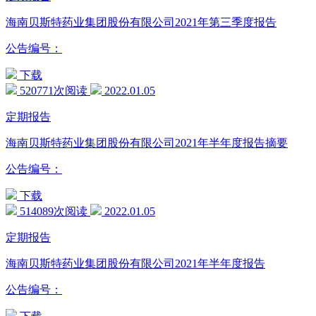
海南贝斯特药业集团股份有限公司2021年第三季度报告
公告编号：
下载
520771次阅读
2022.01.05
定期报告
海南贝斯特药业集团股份有限公司2021年半年度报告摘要
公告编号：
下载
514089次阅读
2022.01.05
定期报告
海南贝斯特药业集团股份有限公司2021年半年度报告
公告编号：